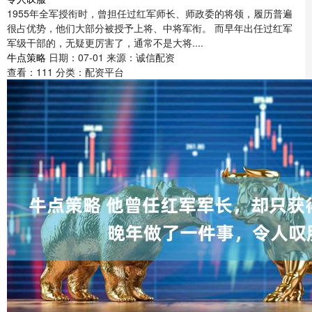
1955年全军授衔时，曾担任过红军师长、师政委的将领，履历普遍
很占优势，他们大部分被授予上将、中将军衔。 而早年出任过红军
军级干部的，无疑更厉害了，通常不是大将....
牛点策略
日期：07-01
来源：诚信配资
查看：
111
分类：
配资平台