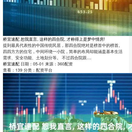
桥宜速配 恕我直言, 这样的四合院, 才称得上是梦中情房!
提到最具代表性的中国传统民居，那四合院绝对是榜首中的榜首。
四四方方的住宅，中间环绕一小院，简单的布局却能涵盖基本生活
需求、安全功能、土地划分等。 不过四合院跟....
桥宜速配
日期：05-01
来源：360配资
查看：
139
分类：
配资平台