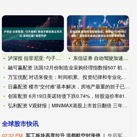
泸深投 拉菲尼亚: 勺子点球? 我会不断改变主罚方式 亲吻队
东信证券 自动驾驶加速推进：特斯拉FSD转向订阅制，美国会准
融可赢配资 法国12月份制造业采购经理指数报507 初步数据
万宝优配 对话朱俊生：时间积累、投资纪律和专业化管理，是养老
日赢配资 楼市“交付难”基本解决，房地产最重的担子已卸下
创富配资 6月19日美诺转债下跌0.74%，转股溢价率81.
弘利配资 V观财报｜MINIMAX港股上市首日翻倍 三年多累
全球股市快讯
02:32 PM
军工板块再度拉升 洪都航空封涨停
午后军工板块再度拉升，洪都航空封涨停，此前长城军工封涨停，北方长龙、科力装备涨超10%，建设工业、国科军工、中国动力、中航沈飞、航天南湖、航天彩虹等多股涨超5%。