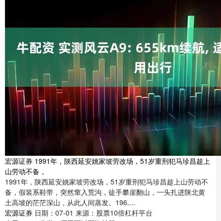
宏源证券 1991年，陕西延安姚家坡劳改场，51岁重刑犯马珍昌趁上
山劳动不备，
1991年，陕西延安姚家坡劳改场，51岁重刑犯马珍昌趁上山劳动不
备，假装系鞋带，突然窜入荒沟，徒手攀崖翻山，一头扎进陕北黄
土高坡的茫茫深山，从此人间蒸发。196....
宏源证券
日期：07-01
来源：股票10倍杠杆平台