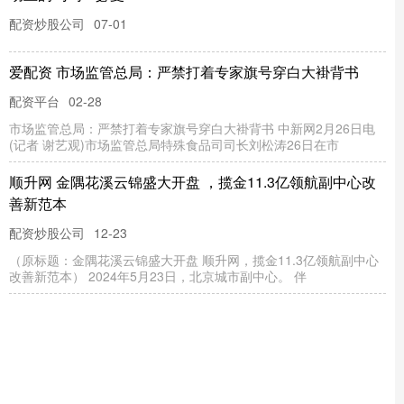
哪里可以配资炒股
01-14
一家坐落于上海张江的企业睿赛德，2025年取得了行业瞩目的成
绩。其研发的RT-Thread操作系统，累计装机量已突破25
倍操盘 阿森纳点射淘汰水晶宫晋级！热苏斯靠谱，诺尔高
配的上更多时间
配资炒股公司
01-03
早上新联赛杯1/4决赛开打倍操盘，阿森纳VS水晶宫的较量正式开
踢。阿尔特塔这次遇到对手可是近几个赛季，给豪门制造出很多麻
众豪配资 书单丨风范：党的作风建设中的人与事
配资炒股公司
01-08
曲青山 王全春 主编众豪配资 中共党史出版社 内容简介：本书收录
文章83篇，用小故事讲述大道理，生动展现老一辈革命家和英