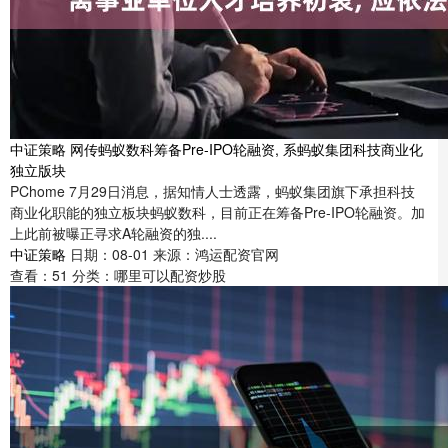
中证策略 网传蚂蚁数科筹备Pre-IPO轮融资, 系蚂蚁集团科技商业化
独立版块
PChome 7月29日消息，据知情人士透露，蚂蚁集团旗下承担科技
商业化职能的独立板块蚂蚁数科，目前正在筹备Pre-IPO轮融资。加
上此前被曝正寻求A轮融资的独....
中证策略
日期：08-01
来源：鸿运配资官网
查看：
51
分类：
哪里可以配资炒股