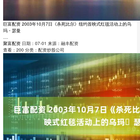
巨富配资 2003年10月7日《杀死比尔》纽约首映式红毯活动上的乌
玛・瑟曼
....
聚富配资
日期：07-01
来源：融丰配资
查看：
200
分类：
配资炒股公司