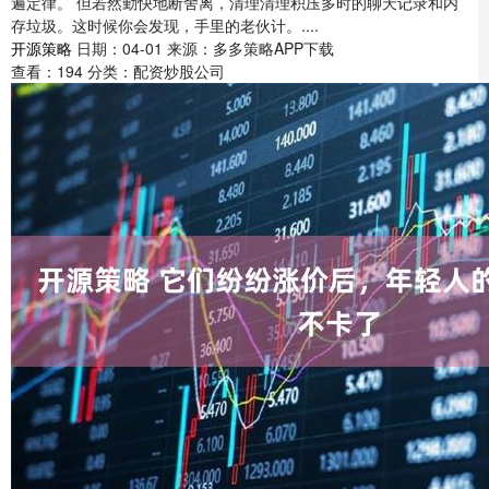
遍定律。 但若然勤快地断舍离，清理清理积压多时的聊天记录和内
存垃圾。这时候你会发现，手里的老伙计。....
开源策略
日期：04-01
来源：多多策略APP下载
查看：
194
分类：
配资炒股公司