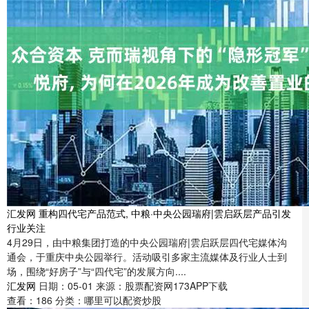
汇发网 重构四代宅产品范式, 中粮·中央公园瑞府|雲启跃层产品引发
行业关注
4月29日，由中粮集团打造的中央公园瑞府|雲启跃层四代宅媒体沟
通会，于重庆中央公园举行。活动吸引多家主流媒体及行业人士到
场，围绕“好房子”与“四代宅”的发展方向....
汇发网
日期：05-01
来源：股票配资网173APP下载
查看：
186
分类：
哪里可以配资炒股