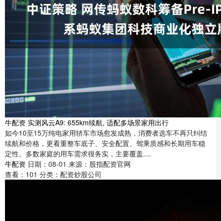
牛配资 实测风云A9: 655km续航, 适配多场景家用出行
如今10至15万纯电家用轿车市场愈发成熟，消费者选车不再只纠结
续航和价格，更看重整车底子、安全配置、驾乘质感和长期用车稳
定性。多数家庭的用车需求很务实，主要覆盖....
牛配资
日期：08-01
来源：股指配资官网
查看：
101
分类：
配资炒股公司