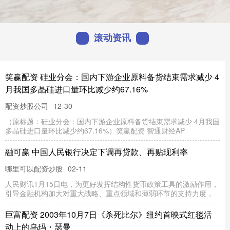
滚动资讯
九五配资 芯片，机构出手！多股评级上调
配资平台
12-23
（原标题：芯片九五配资，机构出手！多股评级上调） 多只半导体
个股获机构上调评级。 据证券时报·数据宝统计，近一周（5月1
牛策略 “瓜香引凤聚商机 政企联动促发展”北京大兴庞各庄镇
2025 年西瓜季政企联动产业推介活动圆满举行
配资平台
12-30
（原标题：“瓜香引凤聚商机 政企联动促发展”北京大兴庞各庄镇
2025 年西瓜季政企联动产业推介活动圆满举行）牛策略 5
股融通 中国自研的开源AI模型下载量首超美国，上海让开
发者“名利双收”