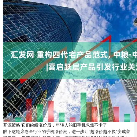
开源策略 它们纷纷涨价后，年轻人的旧手机忽然不卡了
眼下这轮席卷全行业的手机涨价潮，进一步让"越涨价越不换"变成普