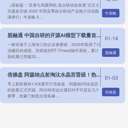
（原标题：“瓜香引凤聚商机 政企联动促发展”北京大
兴庞各庄镇 2025 年西瓜季政企联动产业推介活动圆
牛策略
满举行）牛策略 5....
股融通 中国自研的开源AI模型下载量首超美国，上海让开发者“名利双收”
01-14
一家坐落于上海张江的企业睿赛德，2025年取得了行
业瞩目的成绩。其研发的RT-Thread操作系统，累计
股融通
装机量已突破25....
倍操盘 阿森纳点射淘汰水晶宫晋级！热苏斯靠谱，诺尔高配的上更多时间
01-03
早上新联赛杯1/4决赛开打倍操盘，阿森纳VS水晶宫
的较量正式开踢。阿尔特塔这次遇到对手可是近几个
倍操盘
赛季，给豪门制造出很多麻....