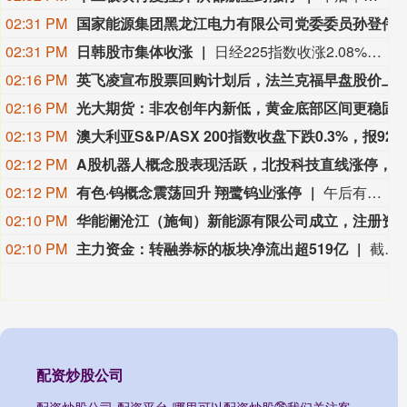
02:31 PM
国家能源集团黑龙江电力有限公司党委委员孙登
02:31 PM
日韩股市集体收涨
日经225指数收涨2.08%，报66970.22点。韩国综指收涨0.65%，报6299.66点。
02:16 PM
英飞凌
宣布股票回购计划后，法兰克福早盘股价上涨1.9%。
02:16 PM
光大期货：非农创年内新低，黄金底
02:13 PM
澳大利亚S&P/ASX 200指数收盘下跌0.3%，报9232.6
02:12 PM
A股机器人概念股表现活跃，北投科技直线涨停，华中数控、百达精工、建设工业、东土科技、捷强装备涨幅居前。
02:12 PM
有色·钨概念震荡回升 翔鹭钨业涨停
午后有色·钨概念震荡回升，翔鹭钨业涨停，中钨高新、亚盛集团、章源钨业、厦门钨业冲高。消息面上，章源钨业公布2026年8月上半月长单采购报价，55%黑钨精矿41.20万元/标吨；55%白钨精矿41.10万元/标吨；仲钨酸铵（国标零级）60.60万元/吨，较2026年7月下半月长单采购报价有所上调。
02:10 PM
华能澜沧江（施甸）新能源有限公司成立，注
02:10 PM
主力资金：转融券标的板块净流出超519亿
截至目前，今日主力资金净流出511.31亿；净流入半导体设备、半导体设备、大消费等板块，其中半导体设备板块净流入27.59亿；净流出转融券标的、融资融券、TMT等板块，其中转融券标的板块净流出519.44亿。 个股方面，贵州茅台净买入8.34亿元位居首位，中微公司、江波龙、仕佳光子主力资金净流入居前；中际旭创净卖出67.74亿元位居首位，新易盛、兆易创新、长鑫科技净流出额居前。
配资炒股公司