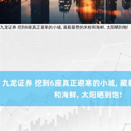
九龙证券 挖到6座真正避寒的小城, 藏着最赞的米粉和海鲜, 太阳晒到饱!