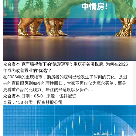
众合资本 克而瑞视角下的“隐形冠军”: 重庆芯谷溪悦府, 为何在2026
年成为改善置业的“优选”?
在2026年的重庆楼市，购房者的逻辑已经发生了深刻的变化。从过
去的盲目跟风到如今的理性回归，大家不再仅仅为概念买单，而是
更看重产品的兑现力、居住的舒适度以及资产....
众合资本
日期：05-01
来源：伍祥配资
查看：
158
分类：
配资炒股公司