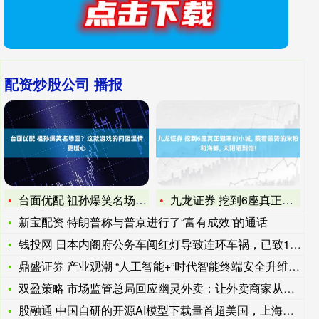
配资炒股公司 播报
台面优配 祖孙爆笑名场面？这款游戏的同盟温情更暖心
九龙证券 挖到6座真正避寒的小城, 藏着最赞的米粉和海鲜,
新宝配资 特朗普称与普京进行了“富有成效”的通话
钱投网 日本内阁府公务车闯红灯导致连环车祸，已致1死8伤
鼎盛证券 产业观潮 “人工智能+”时代智能终端安全升维：C
双盈策略 市场监管总局回应幽灵外卖：让外卖商家从纸面合规变为
股融通 中国自研的开源AI模型下载量首超美国，上海让开发者“